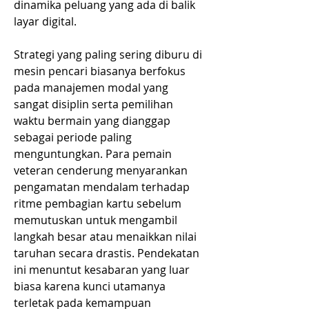
dinamika peluang yang ada di balik 
layar digital.
Strategi yang paling sering diburu di 
mesin pencari biasanya berfokus 
pada manajemen modal yang 
sangat disiplin serta pemilihan 
waktu bermain yang dianggap 
sebagai periode paling 
menguntungkan. Para pemain 
veteran cenderung menyarankan 
pengamatan mendalam terhadap 
ritme pembagian kartu sebelum 
memutuskan untuk mengambil 
langkah besar atau menaikkan nilai 
taruhan secara drastis. Pendekatan 
ini menuntut kesabaran yang luar 
biasa karena kunci utamanya 
terletak pada kemampuan 